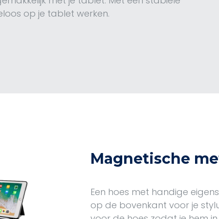
emakkelijk met je tablet. Met een stabiele
eloos op je tablet werken.
Magnetische me
Een hoes met handige eigens
op de bovenkant voor je stylu
voor de hoes zodat je hem in k