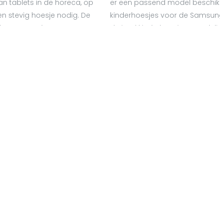
van tablets in de horeca, op
er een passend model beschik
n stevig hoesje nodig. De
kinderhoesjes voor de Samsung
 houvast en kunnen tegen
de iPad kinderhoesjes voordeli
sleven wordt gebruik, is
 geschikt.
Privacy
Company Information (Impressum)
Cookies
Copyright © 2020 | Casecentive.com | All rights reserved.
sh
(
Engels
)
Deutsch
(
Duits
)
Français
(
Frans
)
Ne