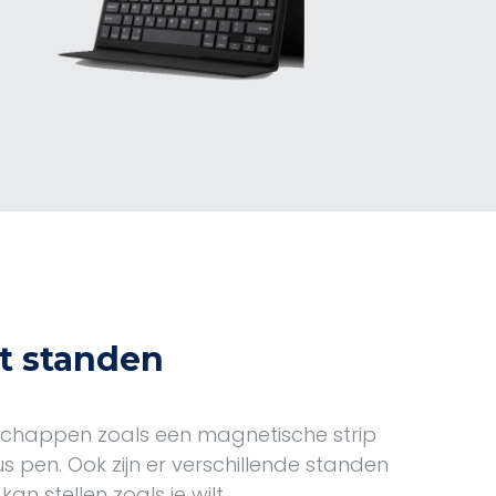
t standen
chappen zoals een magnetische strip
s pen. Ook zijn er verschillende standen
an stellen zoals je wilt.