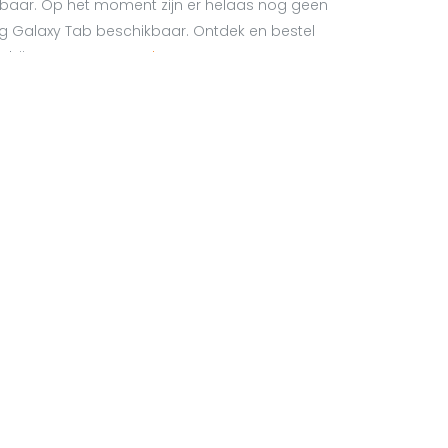
baar. Op het moment zijn er helaas nog geen
 Galaxy Tab beschikbaar. Ontdek en bestel
g bij een van onze
verkooppunten
.
derlands