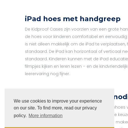
iPad hoes met handgreep
De Kidproof Cases zijn voorzien van een grote ha
de hoes voor kinderen comfortabel en eenvoudig
is niet alleen makkelijk om de iPad te verplaatsen, 
standaard. De iPad kan horizontaal of verticaal 
standaard. Kinderen kunnen met de iPad educatiev
filmpjes kijken en leren lezen – en de kindvriendel
leerervaring nog fijner.
Welke iPad hoes heb ik nod
We use cookies to improve your experience
Als je op zoek bent naar een iPad beschermhoes 
on our site. To find more, read our privacy
de Kidproof Cases van Casecentive de juiste keuze.
policy.
More information
afgestemd op het gebruik door kinderen en maken