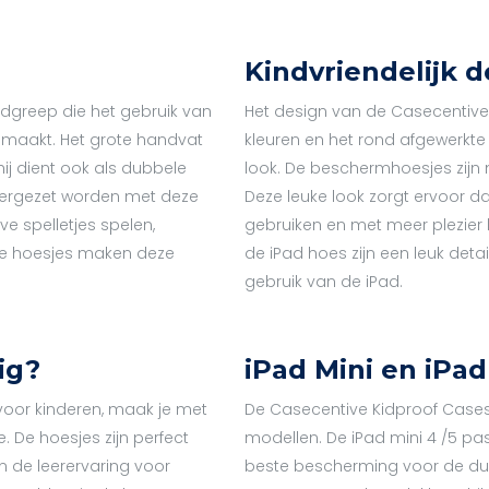
Kindvriendelijk d
ndgreep die het gebruik van
Het design van de Casecentive k
 maakt. Het grote handvat
kleuren en het rond afgewerkte
hij dient ook als dubbele
look. De beschermhoesjes zijn 
neergezet worden met deze
Deze leuke look zorgt ervoor da
e spelletjes spelen,
gebruiken en met meer plezier 
ijke hoesjes maken deze
de iPad hoes zijn een leuk deta
gebruik van de iPad.
ig?
iPad Mini en iPad
voor kinderen, maak je met
De Casecentive Kidproof Cases 
 De hoesjes zijn perfect
modellen. De iPad mini 4 /5 pa
 de leerervaring voor
beste bescherming voor de dure 