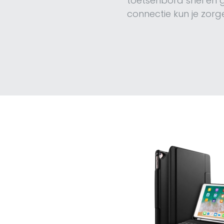
toetsenbord snel en g
connectie kun je zorg