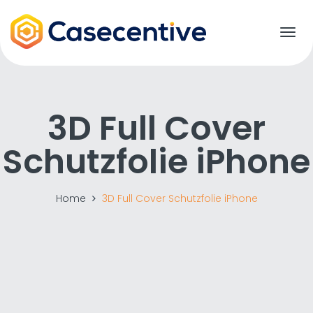
T
o
g
g
l
e
3D Full Cover
n
a
Schutzfolie iPhone
v
i
g
a
Home
3D Full Cover Schutzfolie iPhone
t
i
o
n