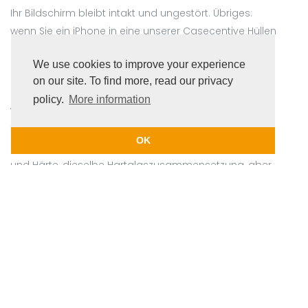
Ihr Bildschirm bleibt intakt und ungestört. Übriges:
wenn Sie ein iPhone in eine unserer Casecentive Hüllen
legen, gewährleisten Sie 100 % Schutz für Ihr iPhone!
We use cookies to improve your experience
on our site. To find more, read our privacy
policy.
More information
3D-Schutzfolien vs. 2D-
Schutzfolien
OK
Beide Schutzfolien haben eine erstaunliche Haltbarkeit
und Härte, dieselbe Hartglaszusammensetzung, aber
unterschiedliche Schutzbereiche. Bei 3D-Schutzfolien
erhalten Sie einen vollständigen Schutz von Kante zu
Kante, während Sie bei 2D-Schutzfolien einen
standardmäßigen, aber optimalen Schutz erhalten,
der kompatibel mit jeder Hülle ist.