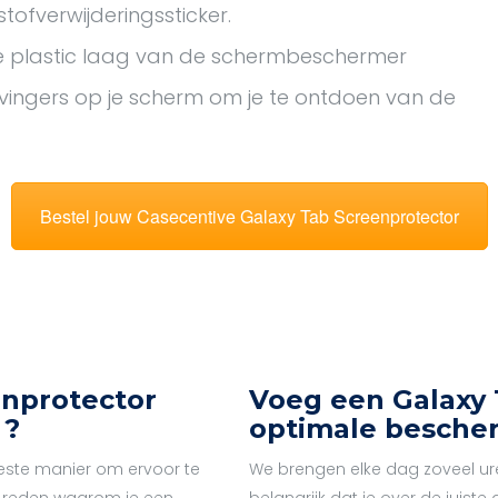
tofverwijderingssticker.
de plastic laag van de schermbeschermer
 vingers op je scherm om je te ontdoen van de
Bestel jouw Casecentive Galaxy Tab Screenprotector
nprotector
Voeg een Galaxy 
 ?
optimale besche
este manier om ervoor te
We brengen elke dag zoveel ur
e reden waarom je een
belangrijk dat je over de juist