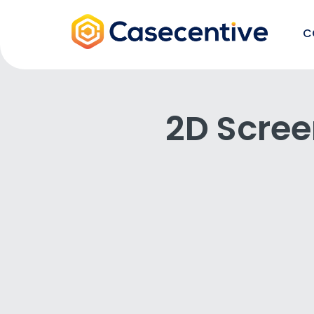
C
2D Scree