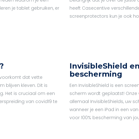
ren je tablet gebruiken, er
heeft Casecentive verschillend
screenprotectors kun je ook hoe
?
InvisibleShield 
bescherming
 voorkomt dat vette
 blijven kleven. Dit is
Een InvisibleShield is een scree
ig. Het is cruciaal om een
scherm wordt geplaatst! Onze 
erspreiding van covid19 te
allemaal InvisibleShields, uw sc
wanneer je een iPad in een van
voor 100% bescherming van jou