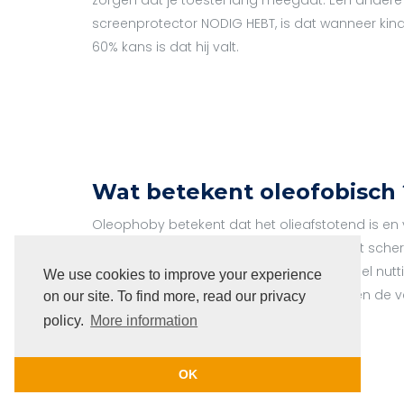
screenprotector NODIG HEBT, is dat wanneer kinde
60% kans is dat hij valt.
Wat betekent oleofobisch 
Oleophoby betekent dat het olieafstotend is en
vingerafdrukken en vettige stoffen aan het scherm
vooral in deze tijden van Corona-crisis heel nutt
We use cookies to improve your experience
schone telefoon te hebben om infecties en de v
on our site. To find more, read our privacy
voorkomen.
policy.
More information
OK