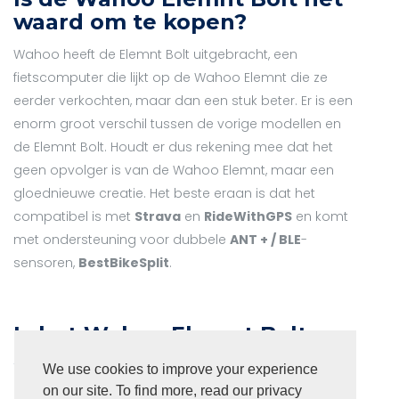
waard om te kopen?
Wahoo heeft de Elemnt Bolt uitgebracht, een
fietscomputer die lijkt op de Wahoo Elemnt die ze
eerder verkochten, maar dan een stuk beter. Er is een
enorm groot verschil tussen de vorige modellen en
de Elemnt Bolt. Houdt er dus rekening mee dat het
geen opvolger is van de Wahoo Elemnt, maar een
gloednieuwe creatie. Het beste eraan is dat het
compatibel is met
Strava
en
RideWithGPS
en komt
met ondersteuning voor dubbele
ANT + / BLE
-
sensoren,
BestBikeSplit
.
Is het Wahoo Elemnt Bolt
scherm zichtbaar in zonlicht?
We use cookies to improve your experience
De Wahoo Element Bolt is een fietscomputer die
on our site. To find more, read our privacy