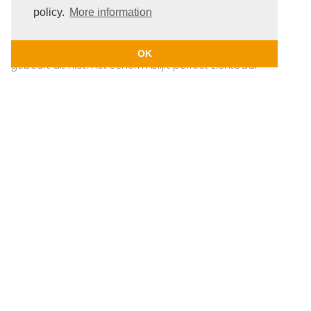
natuurlijk bedoeld is om buiten gebruikt te worden.
policy.
More information
Meestal is een scherm slecht zichtbaar wanneer er
direct zonlicht op valt, maar bij de Wahoo Elemnt Bolt
OK
gebeurt dit niet. Het scherm blijft perfect zichtbaar
onder alle lichtomstandigheden.
Privacy
Company Information (Impressum)
Cookies
Copyright © 2020 | Casecentive.com | All rights reserved.