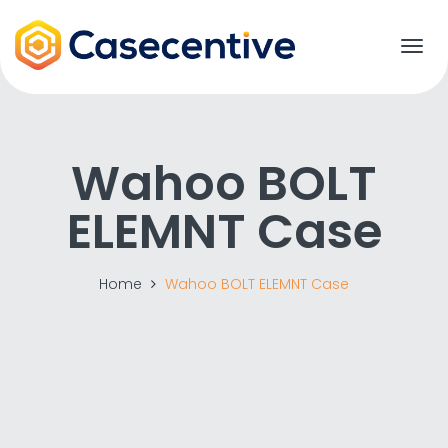
T
o
g
g
l
e
Wahoo BOLT
n
a
ELEMNT Case
v
i
g
a
Home
Wahoo BOLT ELEMNT Case
t
i
o
n