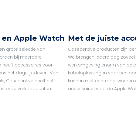
c en Apple Watch
Met de juiste acc
en grote selectie van
Casecentive producten zijn perf
orden bij meerdere
We brengen iedere dag zoveel u
e heeft accessoires voor
werkomgeving enorm van belang
ns het dagelijks leven. Van
kabeloplossingen voor een op
s, Casecentive heeft het
kunnen met een kabel worden a
 van onze verkooppunten.
accessoires voor de Apple Watc