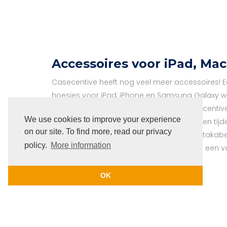
Accessoires voor iPad, Ma
Casecentive heeft nog veel meer accessoires! E
hoesjes voor iPad, iPhone en Samsung Galaxy w
resellers verkocht door heel Europa. Casecentiv
We use cookies to improve your experience
Mac en Apple Watch om je te ondersteunen tijde
on our site. To find more, read our privacy
USB-hubs tot Apple Watch houders en datakabel
policy.
More information
allemaal. Bekijk en bestel alle modellen bij een
OK